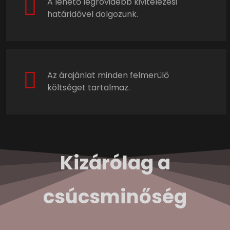
A lehető legrövidebb kivitelezési
határidővel dolgozunk.
Az árajánlat minden felmerülő
költséget tartalmaz.
Kizárólag a
csúcsminőség