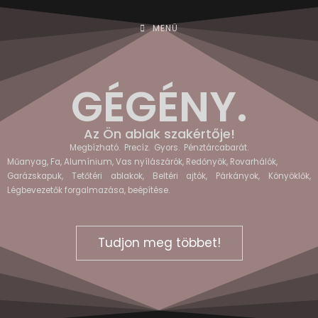
MENÜ
GÉGÉNY.
Az Ön ablak szakértője!
Megbízható. Precíz. Gyors. Pénztárcabarát.
Műanyag, Fa, Alumínium, Vas nyílászárók, Redőnyök, Rovarhálók,
Garázskapuk, Tetőtéri ablakok, Beltéri ajtók, Párkányok, Könyöklők,
Légbevezetők forgalmazása, beépítése.
Tudjon meg többet!