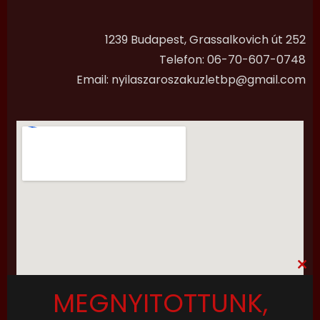
1239 Budapest, Grassalkovich út 252
Telefon:
06-70-607-0748
Email:
nyilaszaroszakuzletbp@gmail.com
Close
this
MEGNYITOTTUNK,
modu