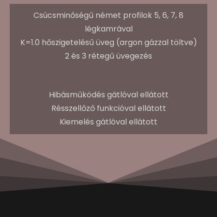
Csúcsminőségű német profilok 5, 6, 7, 8
légkamrával
K=1.0 hőszigetelésű üveg (argon gázzal töltve)
2 és 3 rétegű üvegezés
Hibásműködés gátlóval ellátott
Résszellőző funkcióval ellátott
Kiemelés gátlóval ellátott