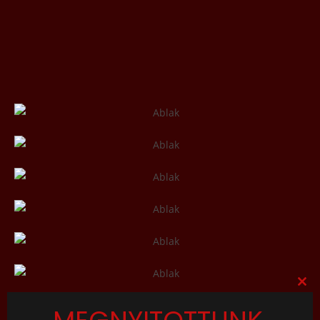
Close
this